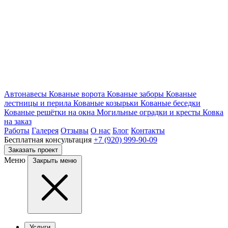
Автонавесы
Кованые ворота
Кованые заборы
Кованые
лестницы и перила
Кованые козырьки
Кованые беседки
Кованые решётки на окна
Могильные оградки и кресты
Ковка
на заказ
Работы
Галерея
Отзывы
О нас
Блог
Контакты
Бесплатная консультация
+7 (920) 999-90-09
Заказать проект
Меню
Закрыть меню
Услуги